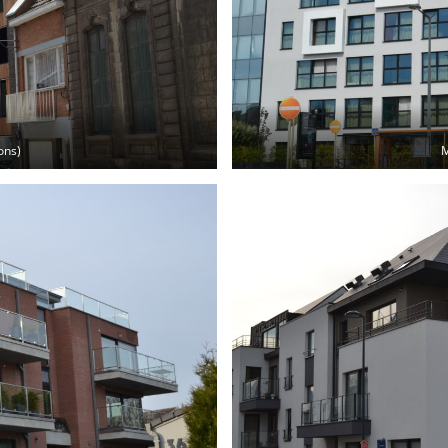
ons)
M