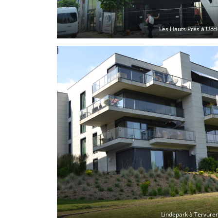
Les Hauts Prés à Ucc
Lindepark à Tervure